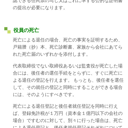
認できる住民票の写し又はこれに準ずる公的な証明書
の提出が必要になります。
役員の死亡
死亡による退任の場合、死亡の事実を証明するため、
戸籍謄（抄）本、死亡診断書、家族から会社にあてら
れた死亡届のいずれかを添付します。
代表取締役でない取締役あるいは監査役が死亡した場
合には、後任者の選任手続をとらずに、すぐに死亡に
よる退任の登記を行えます。 もっとも、後任者を選任
して、その就任の登記と同時にすることができる場合
には、そのようにすべきです。
死亡による退任登記と後任者就任登記を同時に行え
ば、登録免許税が１万円（資本金１億円以下の会社の
場合）ですむのに対して、別々に行った場合は、死亡
による退任登記と、後任者就任登記それぞれについて