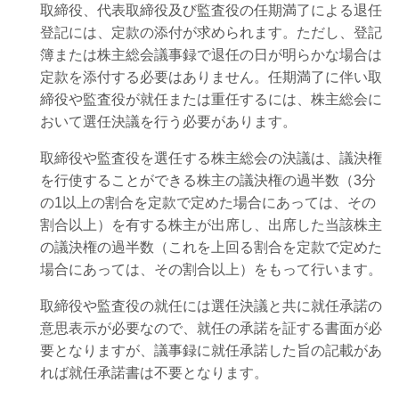
取締役、代表取締役及び監査役の任期満了による退任
登記には、定款の添付が求められます。ただし、登記
簿または株主総会議事録で退任の日が明らかな場合は
定款を添付する必要はありません。任期満了に伴い取
締役や監査役が就任または重任するには、株主総会に
おいて選任決議を行う必要があります。
取締役や監査役を選任する株主総会の決議は、議決権
を行使することができる株主の議決権の過半数（3分
の1以上の割合を定款で定めた場合にあっては、その
割合以上）を有する株主が出席し、出席した当該株主
の議決権の過半数（これを上回る割合を定款で定めた
場合にあっては、その割合以上）をもって行います。
取締役や監査役の就任には選任決議と共に就任承諾の
意思表示が必要なので、就任の承諾を証する書面が必
要となりますが、議事録に就任承諾した旨の記載があ
れば就任承諾書は不要となります。