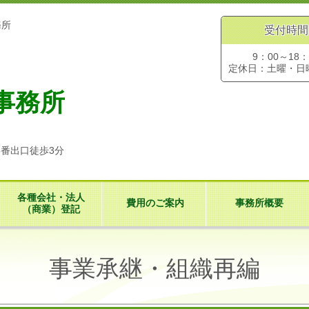
務所
受付時間
9：00～18：
定休日：土曜・日
事務所
3番出口徒歩3分
各種会社・法人
費用のご案内
事務所概要
（商業）登記
事業承継・組織再編