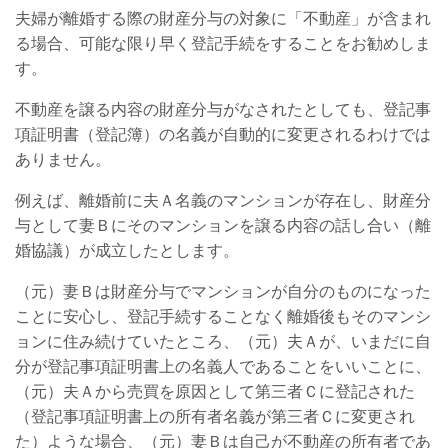
夫婦が離婚する際の財産分与の対象に「不動産」が含まれ
る場合、可能な限り早く登記手続をすることをお勧めしま
す。
不動産を譲る内容の財産分与がなされたとしても、登記事
項証明書（登記簿）の名義が自動的に変更されるわけでは
ありません。
例えば、離婚前に夫Ａ名義のマンションが存在し、財産分
与として妻Ｂにそのマンションを譲る内容の話し合い（離
婚協議）が成立したとします。
（元）妻Ｂは財産分与でマンションが自分のものになった
ことに安心し、登記手続することなく離婚後もそのマンシ
ョンに住み続けていたところ、（元）夫Ａが、いまだに自
分が登記事項証明書上の名義人であることをいいことに、
（元）夫Ａから売買を原因として第三者Ｃに登記された
（登記事項証明書上の所有者名義が第三者Ｃに変更され
た）ような場合、（元）妻Ｂは自己が不動産の所有者であ