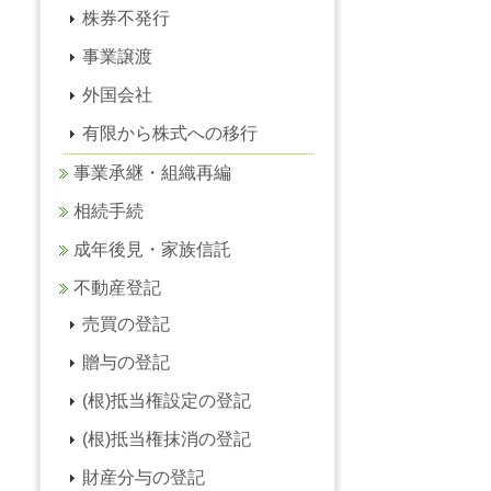
株券不発行
事業譲渡
外国会社
有限から株式への移行
事業承継・組織再編
相続手続
成年後見・家族信託
不動産登記
売買の登記
贈与の登記
(根)抵当権設定の登記
(根)抵当権抹消の登記
財産分与の登記