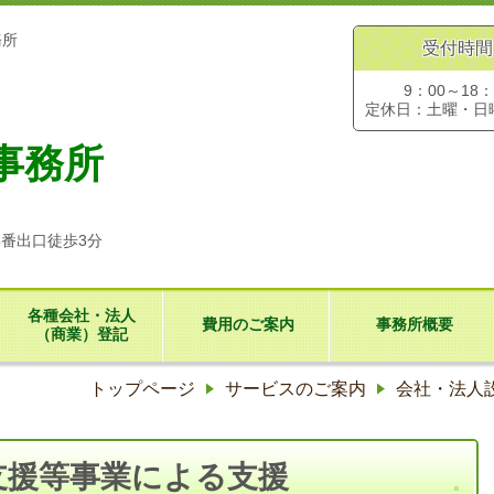
務所
受付時間
9：00～18：
定休日：土曜・日
事務所
3番出口徒歩3分
各種会社・法人
費用のご案内
事務所概要
（商業）登記
トップページ
サービスのご案内
会社・法人
支援等事業による支援