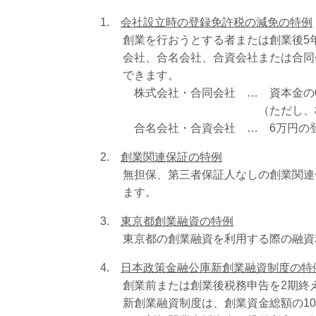
1.
会社設立時の登録免許税の減免の特例
創業を行おうとする者または創業後5年
会社、合名会社、合資会社または合同会
できます。
株式会社・合同会社 … 資本金の0.7
（ただし、株式会社は7.5万
合名会社・合資会社 … 6万円の登
2.
創業関連保証の特例
無担保、第三者保証人なしの創業関連保
ます。
3.
東京都創業融資の特例
東京都の創業融資を利用する際の融資利
4.
日本政策金融公庫新創業融資制度の特
創業前または創業後税務申告を2期終え
新創業融資制度は、創業資金総額の10