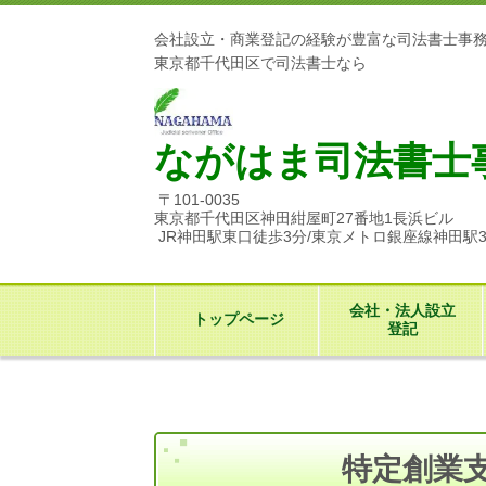
会社設立・商業登記の経験が豊富な司法書士事
東京都千代田区で司法書士なら
ながはま司法書士
〒101-0035
東京都千代田区神田紺屋町27番地1長浜ビル
JR神田駅東口徒歩3分/東京メトロ銀座線神田駅
会社・法人設立
トップページ
登記
特定創業