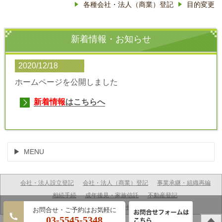
各種会社・法人（商業）登記
目的変更
新着情報・お知らせ
2020/12/18
ホームページを公開しました
新着情報
はこちらへ
MENU
会社・法人設立登記
会社・法人（商業）登記
事業承継・組織再編
相続手続
成年後見・家族信託
不動産登記
(C) ながはま司法書士事務所
03-5545-5348