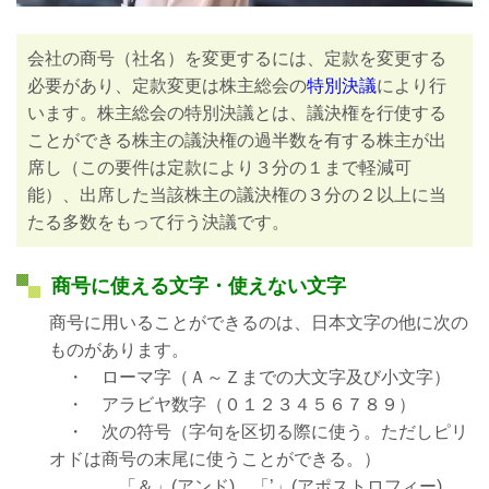
会社の商号（社名）を変更するには、定款を変更する
必要があり、定款変更は株主総会の
特別決議
により行
います。株主総会の特別決議とは、議決権を行使する
ことができる株主の議決権の過半数を有する株主が出
席し（この要件は定款により３分の１まで軽減可
能）、出席した当該株主の議決権の３分の２以上に当
たる多数をもって行う決議です。
商号に使える文字・使えない文字
商号に用いることができるのは、日本文字の他に次の
ものがあります。
・ ローマ字（Ａ～Ｚまでの大文字及び小文字）
・ アラビヤ数字（０１２３４５６７８９）
・ 次の符号（字句を区切る際に使う。ただしピリ
オドは商号の末尾に使うことができる。）
「＆」(アンド)、「’」(アポストロフィー)、