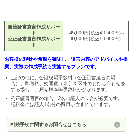
自筆証書遺言作成サポー
ト
45,000円(税込49,500円)～
公正証書遺言作成サポー
90,000円(税込99,000円)～
ト
お客様の現状や希望を確認し、遺言内容のアドバイスや提
案、実際の作成手続も実施するプランです。
上記の他に、公証役場手数料（公正証書遺言の場
合）、
郵送料、
交
通費
（東京23区外でお打ち合
わせを
する
場合）
、戸籍
謄本等手数料
が
かかります。
公正証書遺言の場合、2名の証人の立合が必要です。上
記料金には証人1名分の費用が含まれてい
ます。
相続手続に関するお問合せはこちら