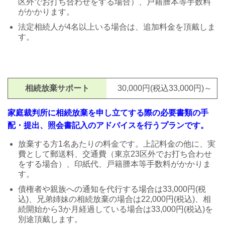
区外でお打ち合わせをする
場合）
、戸籍謄本等手数料
がかかります。
法定相続人が4名以上いる場合は、追加料金を頂戴しま
す。
相続放棄サポート
30,000円(税込33,000円)～
家庭裁判所に相続放棄を申し立てする際の必要書類の手
配・提出、照会書記入のアドバイスを行うプランです。
放棄する方1名あたりの料金です。
上記料金の他に、実
費として
郵送料、交通費
（東京23区外でお
打ち合わせ
をする
場合）、印
紙代、戸籍謄本等手数料
が
かかりま
す。
債権者や親族への通知を代行する場合は33,000円
(税
込)
、兄弟姉妹の相続放棄の場合は22,000円(税込)
、相
続
開始から3か月経過している場合は33,000円
(税込)
を
別途頂戴します。