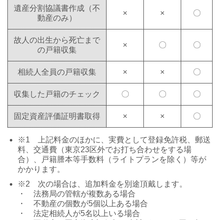
遺産分割協議書作成（不
×
×
〇
動産のみ）
故人の出生から死亡まで
×
〇
〇
の戸籍収集
相続人全員の戸籍収集
×
×
〇
収集した戸籍のチェック
〇
〇
〇
固定資産評価証明書取得
×
×
〇
※1 上記料金のほかに、実費として登録免許税、郵送
料、交通費（東京23区外でお打ち合わせをする場
合）、戸籍謄本等手数料（ライトプランを除く）等が
かかります。
※2 次の場合は、追加料金を別途頂戴します。
・ 法務局の管轄が複数ある場合
・ 不動産の個数が5個以上ある場合
・ 法定相続人が5名以上いる場合